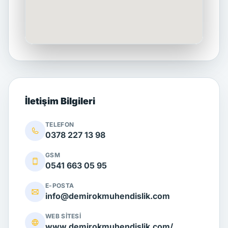
İletişim Bilgileri
TELEFON
0378 227 13 98
GSM
0541 663 05 95
E-POSTA
info@demirokmuhendislik.com
WEB SITESI
www.demirokmuhendislik.com/