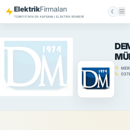
Elektrik
Firmaları
☾
TÜRKIYE'NIN EN KAPSAMLI ELEKTRIK REHBERI
DE
MÜ
MERK
0378