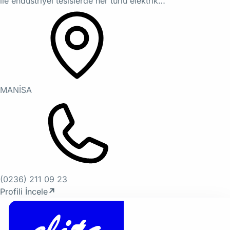
ile endüstriyel tesislerde her türlü elektrik…
MANİSA
(0236) 211 09 23
Profili İncele
↗