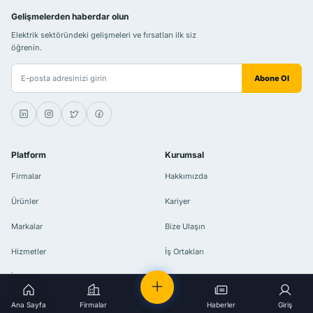
Gelişmelerden haberdar olun
Elektrik sektöründeki gelişmeleri ve fırsatları ilk siz
öğrenin.
E-posta adresiniz
Abone Ol
Platform
Kurumsal
Firmalar
Hakkımızda
Ürünler
Kariyer
Markalar
Bize Ulaşın
Hizmetler
İş Ortakları
İhaleler
Etkinlikler
Ana Sayfa
Firmalar
Haberler
Giriş