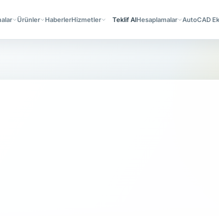
alar
Ürünler
Haberler
Hizmetler
Teklif Al
Hesaplamalar
AutoCAD Ekl