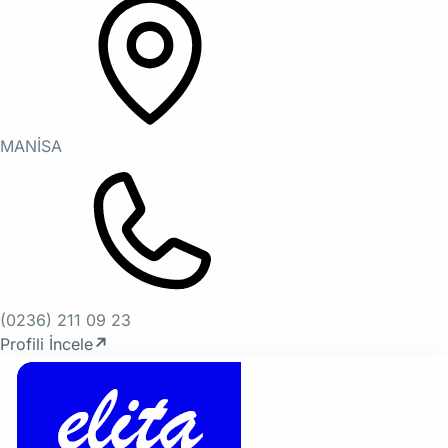
MANİSA
(0236) 211 09 23
Profili İncele
↗