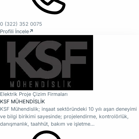
0 (322) 352 0075
Profili İncele
↗
Elektrik Proje Çizim Firmaları
KSF MÜHENDİSLİK
KSF Mühendislik; inşaat sektöründeki 10 yılı aşan deneyimi
ve bilgi birikimi sayesinde; projelendirme, kontrolörlük,
danışmanlık, taahhüt, bakım ve işletme…