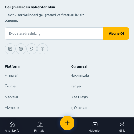
Gelişmelerden haberdar olun
Elektrik sektöründeki gelişmeleri ve fırsatları ilk siz
öğrenin.
E-posta adresiniz
Abone Ol
Platform
Kurumsal
Firmalar
Hakkımızda
Ürünler
Kariyer
Markalar
Bize Ulaşın
Hizmetler
İş Ortakları
İhaleler
Etkinlikler
Ana Sayfa
Firmalar
Haberler
Giriş