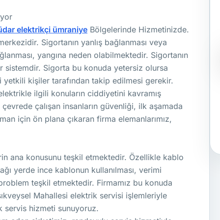
uyor
küdar
elektrikçi ümraniye
Bölgelerinde Hizmetinizde.
na merkezidir. Sigortanın yanlış bağlanması veya
ağlanması, yangına neden olabilmektedir. Sigortanın
r sistemdir. Sigorta bu konuda yetersiz olursa
 yetkili kişiler tarafından takip edilmesi gerekir.
lektrikle ilgili konuların ciddiyetini kavramış
ve çevrede çalışan insanların güvenliği, ilk aşamada
aman için ön plana çıkaran firma elemanlarımız,
erin ana konusunu teşkil etmektedir. Özellikle kablo
cağı yerde ince kablonun kullanılması, verimi
 problem teşkil etmektedir. Firmamız bu konuda
kveysel Mahallesi elektrik servisi işlemleriyle
rik servis hizmeti sunuyoruz.