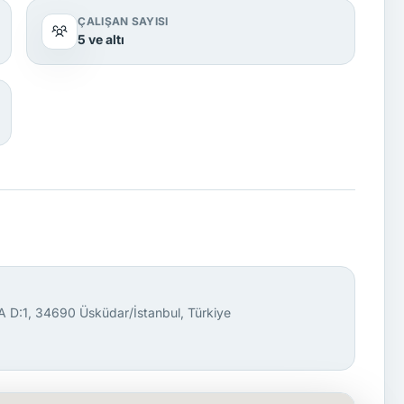
ÇALIŞAN SAYISI
5 ve altı
A D:1, 34690 Üsküdar/İstanbul, Türkiye