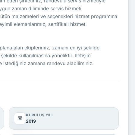
m eden şirketimiz, randevulu servis hizmetiyle
 uygun zaman diliminde servis hizmeti
i bütün malzemeleri ve seçenekleri hizmet programına
yimli elemanlarımız, sertifikalı hizmet
plana alan ekiplerimiz, zamanı en iyi şekilde
ekilde kullanılmasına yöneliktir. İletişim
e istediğiniz zamana randevu alabilirsiniz.
KURULUŞ YILI
2019