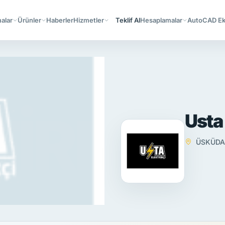
alar
Ürünler
Haberler
Hizmetler
Teklif Al
Hesaplamalar
AutoCAD Ekl
Usta 
ÜSKÜDAR