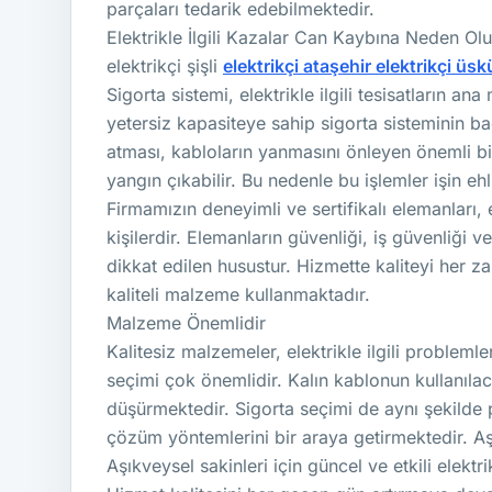
parçaları tedarik edebilmektedir.
Elektrikle İlgili Kazalar Can Kaybına Neden Ol
elektrikçi şişli
elektrikçi ataşehir
elektrikçi üs
Sigorta sistemi, elektrikle ilgili tesisatların a
yetersiz kapasiteye sahip sigorta sisteminin b
atması, kabloların yanmasını önleyen önemli bi
yangın çıkabilir. Bu nedenle bu işlemler işin ehli
Firmamızın deneyimli ve sertifikalı elemanları, e
kişilerdir. Elemanların güvenliği, iş güvenliği 
dikkat edilen husustur. Hizmette kaliteyi her z
kaliteli malzeme kullanmaktadır.
Malzeme Önemlidir
Kalitesiz malzemeler, elektrikle ilgili probleml
seçimi çok önemlidir. Kalın kablonun kullanıla
düşürmektedir. Sigorta seçimi de aynı şekilde
çözüm yöntemlerini bir araya getirmektedir. Aşı
Aşıkveysel sakinleri için güncel ve etkili elekt