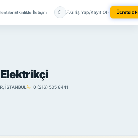
☾
Giriş Yap/Kayıt Ol
Ücretsiz 
entileri
Etkinlikler
İletişim
Elektrikçi
, İSTANBUL
0 (216) 505 8441