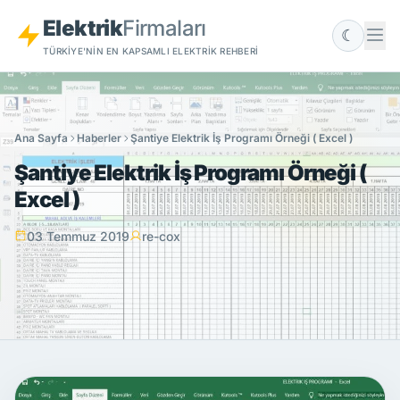
Elektrik
Firmaları
☾
TÜRKIYE'NIN EN KAPSAMLI ELEKTRIK REHBERI
Ana Sayfa
Haberler
Şantiye Elektrik İş Programı Örneği ( Excel )
Şantiye Elektrik İş Programı Örneği (
Excel )
03 Temmuz 2019
re-cox