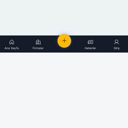
Ana Sayfa
Firmalar
Haberler
Giriş
Elektrik
Firmaları
Türkiye’nin en kapsamlı elektrik ekosistemi platformu.
Birlikte daha güçlü bir sektör için çalışıyoruz.
Gelişmelerden haberdar olun