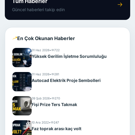
Tüm Haberler
Güncel haberleri takip edin
En Çok Okunan Haberler
01 Haz 2026
•
722
Yüksek Gerilim İşletme Sorumluluğu
01 Haz 2026
•
281
Autocad Elektrik Proje Sembolleri
09 Şub 2026
•
270
Fişi Prize Ters Takmak
10 Ara 2022
•
247
Faz toprak arası kaç volt