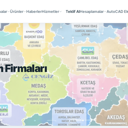
alar
Ürünler
Haberler
Hizmetler
Teklif Al
Hesaplamalar
AutoCAD Ekl
m Firmaları