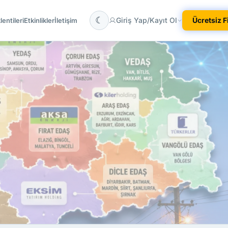
☾
Giriş Yap/Kayıt Ol
Ücretsiz 
entileri
Etkinlikler
İletişim