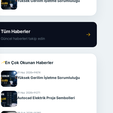
Yüksek Gerilim İşletme Sorumluluğu
Tüm Haberler
Güncel haberleri takip edin
En Çok Okunan Haberler
01 Haz 2026
•
674
Yüksek Gerilim İşletme Sorumluluğu
01 Haz 2026
•
271
Autocad Elektrik Proje Sembolleri
09 Şub 2026
•
260