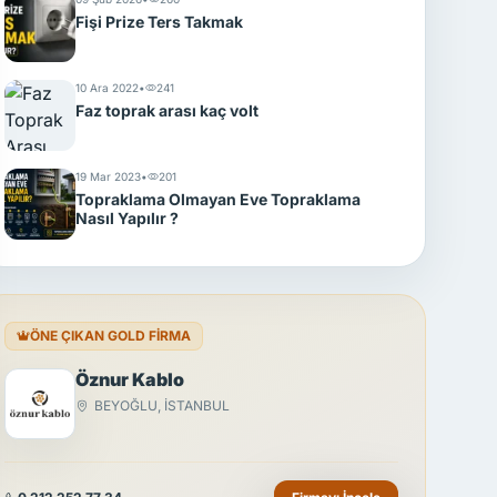
Fişi Prize Ters Takmak
10 Ara 2022
•
241
Faz toprak arası kaç volt
19 Mar 2023
•
201
Topraklama Olmayan Eve Topraklama
Nasıl Yapılır ?
ÖNE ÇIKAN GOLD FİRMA
Öznur Kablo
BEYOĞLU, İSTANBUL