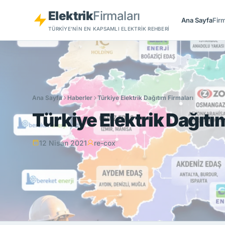
Elektrik
Firmaları
Ana Sayfa
Firm
TÜRKIYE'NIN EN KAPSAMLI ELEKTRIK REHBERI
Ana Sayfa
Haberler
Türkiye Elektrik Dağıtım Firmaları
Türkiye Elektrik Dağıtı
12 Nisan 2021
re-cox