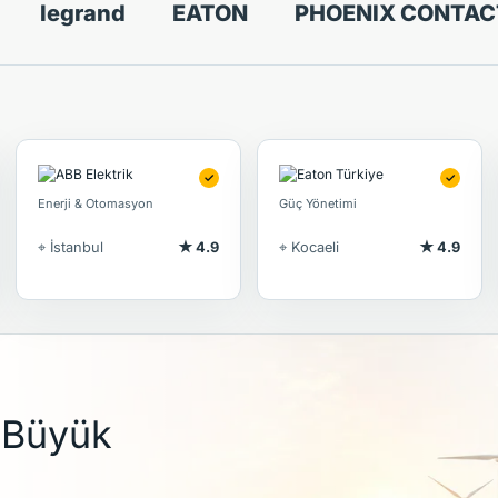
legrand
EATON
PHOENIX CONTAC
✓
✓
Enerji & Otomasyon
Güç Yönetimi
⌖ İstanbul
★ 4.9
⌖ Kocaeli
★ 4.9
n Büyük