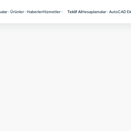
alar
Ürünler
Haberler
Hizmetler
Teklif Al
Hesaplamalar
AutoCAD Ekl