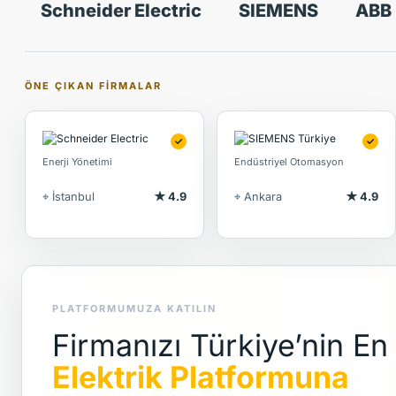
Schneider Electric
SIEMENS
ABB
ÖNE ÇIKAN FIRMALAR
✓
✓
Enerji Yönetimi
Endüstriyel Otomasyon
⌖ İstanbul
★ 4.9
⌖ Ankara
★ 4.9
PLATFORMUMUZA KATILIN
Firmanızı Türkiye’nin E
Elektrik Platformuna