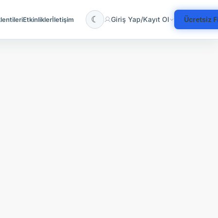
☾
Giriş Yap/Kayıt Ol
Ücretsiz 
entileri
Etkinlikler
İletişim