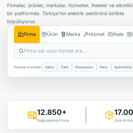
Firmalar, ürünler, markalar, hizmetler, ihaleler ve etkinlik
bir platformda. Türkiye’nin elektrik sektörünü birlikte
büyütüyoruz.
Firma
Ürün
Marka
Hizmet
İhale
Popüler Aramalar:
Kablo
Trafo
Otomasyon
Pano
Aydınlatma
12.850+
17.0
Doğrulanmış Firma
Ürün & Hi