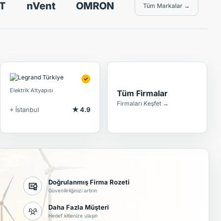
T
nVent
OMRON
Tüm Markalar →
✓
Elektrik Altyapısı
Tüm Firmalar
Firmaları Keşfet →
⌖ İstanbul
★ 4.9
Doğrulanmış Firma Rozeti
Güvenilirliğinizi artırın
Daha Fazla Müşteri
Hedef kitlenize ulaşın