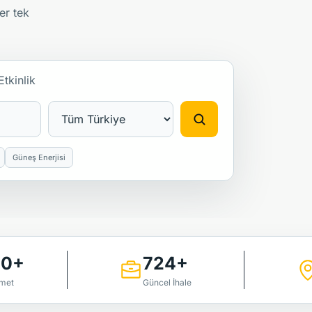
ler tek
Etkinlik
Güneş Enerjisi
00+
724+
zmet
Güncel İhale