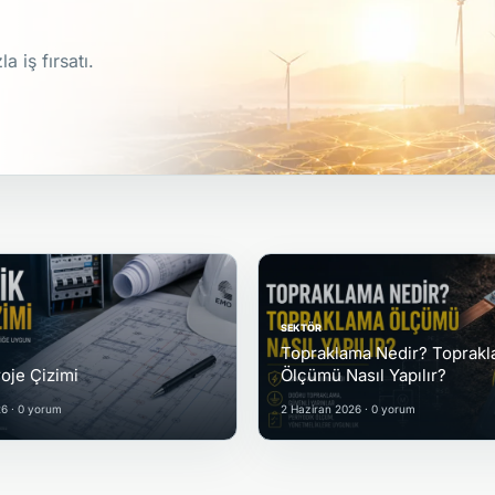
 iş fırsatı.
SEKTÖR
Topraklama Nedir? Toprak
roje Çizimi
Ölçümü Nasıl Yapılır?
6 · 0 yorum
2 Haziran 2026 · 0 yorum