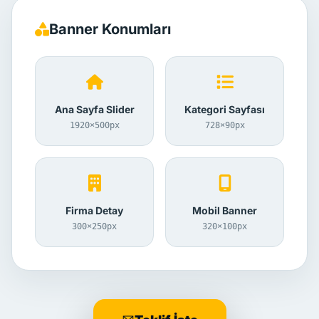
Banner Konumları
Ana Sayfa Slider
Kategori Sayfası
1920×500px
728×90px
Firma Detay
Mobil Banner
300×250px
320×100px