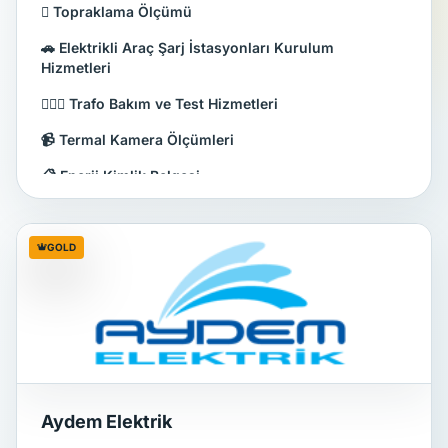
🪏 Topraklama Ölçümü
🚗 Elektrikli Araç Şarj İstasyonları Kurulum
Hizmetleri
👷🏻‍♂️ Trafo Bakım ve Test Hizmetleri
📹 Termal Kamera Ölçümleri
📋 Enerji Kimlik Belgesi
🗹 Elektrik İç Tesisatı Uygunluk Kontrolü
GOLD
Aydem Elektrik