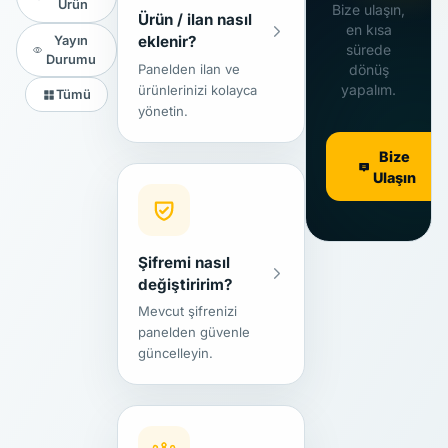
Ürün
Bize ulaşın,
Ürün / ilan nasıl
en kısa
eklenir?
Yayın
sürede
Durumu
Panelden ilan ve
dönüş
yapalım.
ürünlerinizi kolayca
Tümü
yönetin.
Kontrol
Bize
1
Paneli
ne giriş
Ulaşın
yapın
Sol menüden
2
Firma Paneliniz
i
Şifremi nasıl
seçin
değiştiririm?
İlgili sekmeye
3
Mevcut şifrenizi
(İlanlar /
panelden güvenle
Ürünler) tıklayın
güncelleyin.
Ekle
butonuna
4
Kontrol Paneli
tıklayarak formu
Parola Değiştir
doldurun