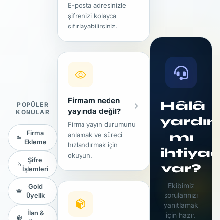
Firma bilgilerini
E-posta adresinizle
3
eksiksiz
şifrenizi kolayca
doldurun
sıfırlayabilirsiniz.
Logoyu ve
4
iletişim bilgilerini
"Şifremi Unuttum"
yükleyin
Gönder
5
butonuna
tıklayın — editör
Firmam neden
Hâlâ
POPÜLER
onayı 1-3 iş
yayında değil?
KONULAR
günü
yardı
Firma yayın durumunu
Firma
mı
anlamak ve süreci
Ekleme
hızlandırmak için
ihtiyac
okuyun.
Şifre
var?
İşlemleri
kalite
Ekibimiz
Gold
sorularınızı
kontrolünden
Üyelik
yanıtlamak
1-3
İlan &
için hazır.
iş günü