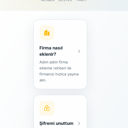
REHBER
DESTEK
YANIT
Firma nasıl
eklenir?
Adım adım firma
ekleme rehberi ile
firmanızı hızlıca yayına
alın.
Siteye
üye olun
1
veya giriş yapın
Kontrol Paneli
2
→ Firma Ekle
sayfasına gidin
Şifremi unuttum