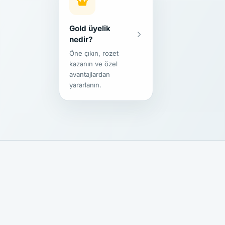
Kaydet ile
5
içeriğiniz yayına
alınır
Gold üyelik
Kaydet
nedir?
Öne çıkın, rozet
kazanın ve özel
avantajlardan
yararlanın.
öne
çıkar
altın rozet
premium avantajlar