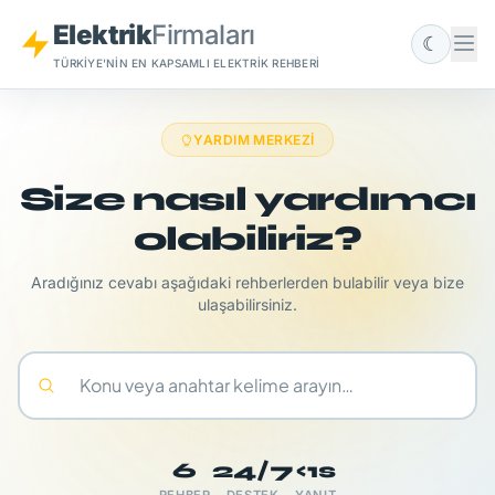
Elektrik
Firmaları
☾
TÜRKIYE'NIN EN KAPSAMLI ELEKTRIK REHBERI
YARDIM MERKEZI
Size nasıl yardımcı
olabiliriz?
Aradığınız cevabı aşağıdaki rehberlerden bulabilir veya bize
ulaşabilirsiniz.
6
24/7
<1s