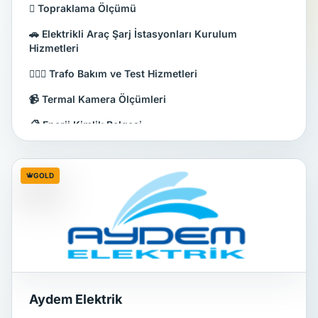
🪏 Topraklama Ölçümü
🚗 Elektrikli Araç Şarj İstasyonları Kurulum
Hizmetleri
👷🏻‍♂️ Trafo Bakım ve Test Hizmetleri
📹 Termal Kamera Ölçümleri
📋 Enerji Kimlik Belgesi
🗹 Elektrik İç Tesisatı Uygunluk Kontrolü
GOLD
Aydem Elektrik