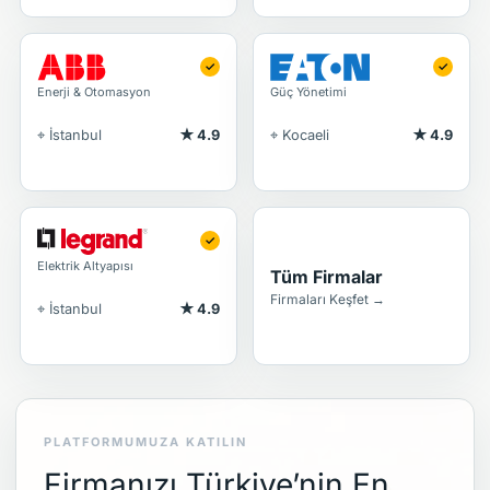
✓
✓
Enerji & Otomasyon
Güç Yönetimi
⌖ İstanbul
★ 4.9
⌖ Kocaeli
★ 4.9
✓
Elektrik Altyapısı
Tüm Firmalar
Firmaları Keşfet →
⌖ İstanbul
★ 4.9
PLATFORMUMUZA KATILIN
Firmanızı Türkiye’nin En