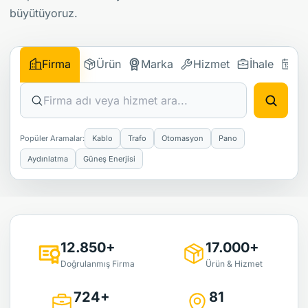
büyütüyoruz.
Firma
Ürün
Marka
Hizmet
İhale
Etk
Popüler Aramalar:
Kablo
Trafo
Otomasyon
Pano
Aydınlatma
Güneş Enerjisi
12.850+
17.000+
Doğrulanmış Firma
Ürün & Hizmet
724+
81