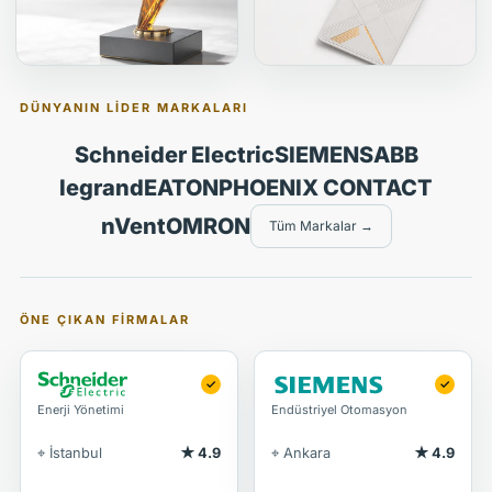
DÜNYANIN LIDER MARKALARI
Schneider Electric
SIEMENS
ABB
legrand
EATON
PHOENIX CONTACT
nVent
OMRON
Tüm Markalar →
ÖNE ÇIKAN FIRMALAR
✓
✓
Enerji Yönetimi
Endüstriyel Otomasyon
⌖ İstanbul
★ 4.9
⌖ Ankara
★ 4.9