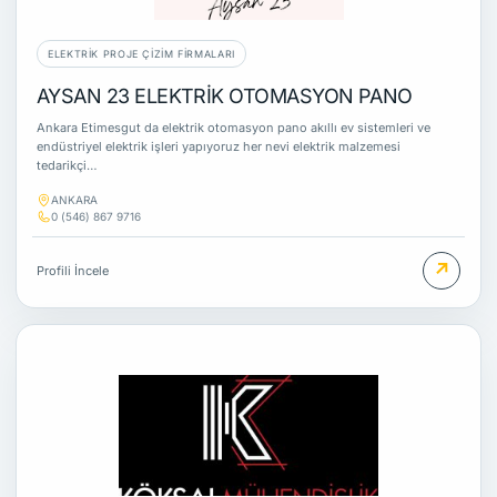
ELEKTRIK PROJE ÇIZIM FIRMALARI
AYSAN 23 ELEKTRİK OTOMASYON PANO
Ankara Etimesgut da elektrik otomasyon pano akıllı ev sistemleri ve
endüstriyel elektrik işleri yapıyoruz her nevi elektrik malzemesi
tedarikçi…
ANKARA
0 (546) 867 9716
↗
Profili İncele