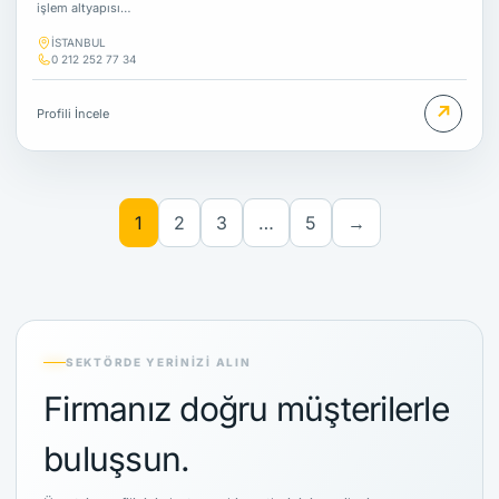
işlem altyapısı…
İSTANBUL
0 212 252 77 34
↗
Profili İncele
1
2
3
…
5
→
SEKTÖRDE YERINIZI ALIN
Firmanız doğru müşterilerle
buluşsun.