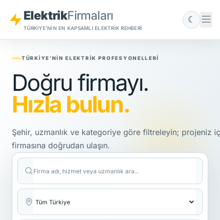
Elektrik
Firmaları
☾
TÜRKIYE'NIN EN KAPSAMLI ELEKTRIK REHBERI
TÜRKIYE’NIN ELEKTRIK PROFESYONELLERI
Doğru firmayı.
Hızla bulun.
Şehir, uzmanlık ve kategoriye göre filtreleyin; projeniz i
firmasına doğrudan ulaşın.