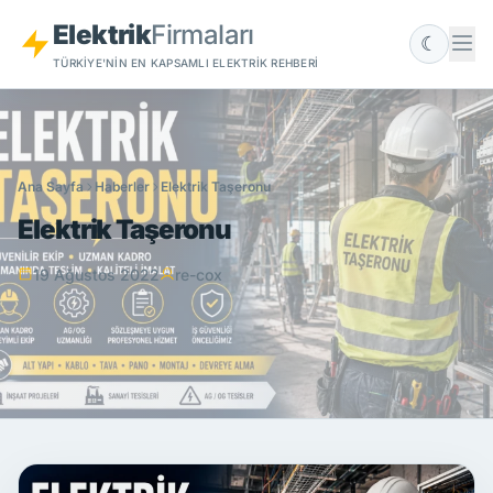
Elektrik
Firmaları
☾
TÜRKIYE'NIN EN KAPSAMLI ELEKTRIK REHBERI
Ana Sayfa
Haberler
Elektrik Taşeronu
Elektrik Taşeronu
19 Ağustos 2022
re-cox