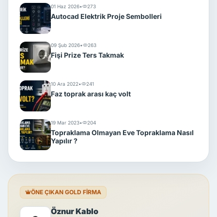
01 Haz 2026
•
273
Autocad Elektrik Proje Sembolleri
09 Şub 2026
•
263
Fişi Prize Ters Takmak
10 Ara 2022
•
241
Faz toprak arası kaç volt
19 Mar 2023
•
204
Topraklama Olmayan Eve Topraklama Nasıl
Yapılır ?
ÖNE ÇIKAN GOLD FİRMA
Öznur Kablo