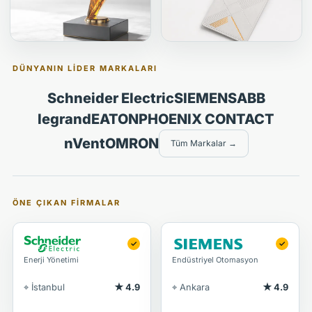
DÜNYANIN LIDER MARKALARI
Schneider Electric
SIEMENS
ABB
legrand
EATON
PHOENIX CONTACT
nVent
OMRON
Tüm Markalar →
ÖNE ÇIKAN FIRMALAR
✓
✓
Enerji Yönetimi
Endüstriyel Otomasyon
⌖ İstanbul
★ 4.9
⌖ Ankara
★ 4.9