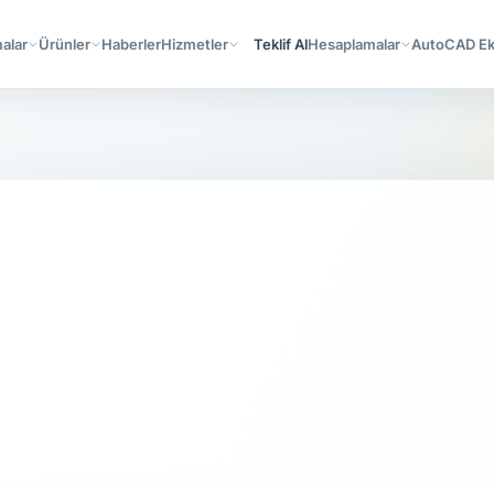
alar
Ürünler
Haberler
Hizmetler
Teklif Al
Hesaplamalar
AutoCAD Ekl