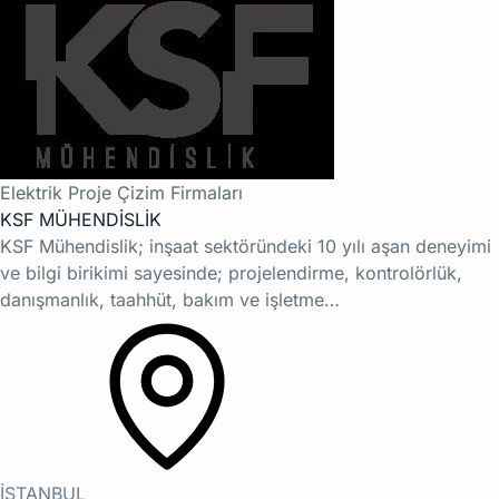
Elektrik Proje Çizim Firmaları
KSF MÜHENDİSLİK
KSF Mühendislik; inşaat sektöründeki 10 yılı aşan deneyimi
ve bilgi birikimi sayesinde; projelendirme, kontrolörlük,
danışmanlık, taahhüt, bakım ve işletme…
İSTANBUL