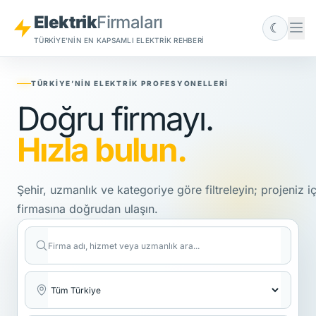
Elektrik
Firmaları
☾
TÜRKIYE'NIN EN KAPSAMLI ELEKTRIK REHBERI
TÜRKIYE’NIN ELEKTRIK PROFESYONELLERI
Doğru firmayı.
Hızla bulun.
Şehir, uzmanlık ve kategoriye göre filtreleyin; projeniz i
firmasına doğrudan ulaşın.