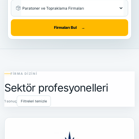
Firmaları Bul
→
FIRMA DIZINI
Sektör profesyonelleri
1 sonuç
Filtreleri temizle