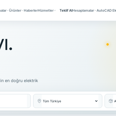
alar
Ürünler
Haberler
Hizmetler
Teklif Al
Hesaplamalar
AutoCAD Ekl
ı.
çin en doğru elektrik