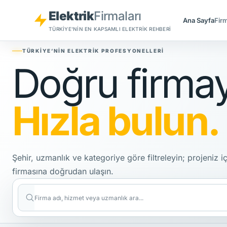
Elektrik
Firmaları
Ana Sayfa
Firm
TÜRKIYE'NIN EN KAPSAMLI ELEKTRIK REHBERI
TÜRKIYE’NIN ELEKTRIK PROFESYONELLERI
Doğru firmay
Hızla bulun.
Şehir, uzmanlık ve kategoriye göre filtreleyin; projeniz i
firmasına doğrudan ulaşın.