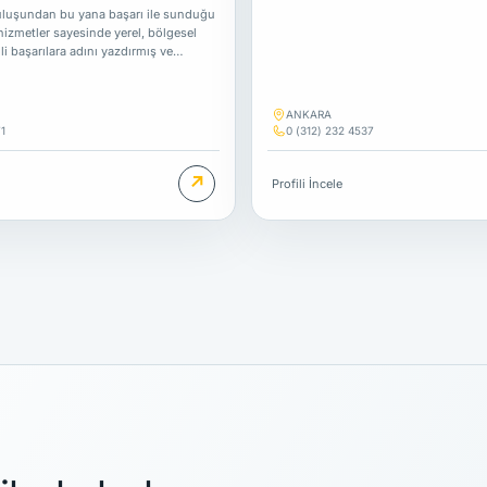
uluşundan bu yana başarı ile sunduğu
 hizmetler sayesinde yerel, bölgesel
 başarılara adını yazdırmış ve…
ANKARA
1
0 (312) 232 4537
↗
Profili İncele