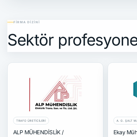
FIRMA DIZINI
Sektör profesyonel
TRAFO ÜRETICILERI
A. G. ŞALT 
ALP MÜHENDİSLİK /
Ekay Müh