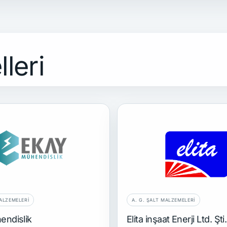
leri
MALZEMELERI
A. G. ŞALT MALZEMELERI
endislik
Elita inşaat Enerji Ltd. Şti.