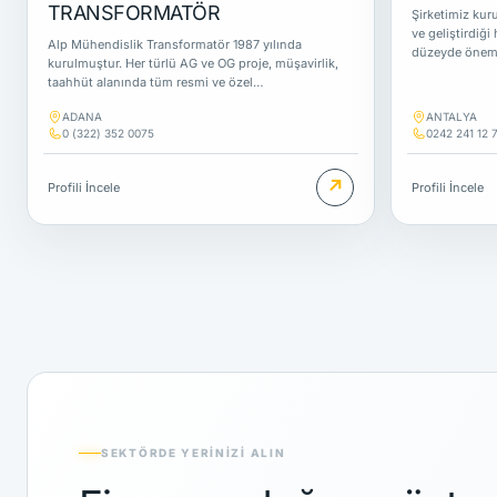
TRANSFORMATÖR
Şirketimiz kur
ve geliştirdiği
Alp Mühendislik Transformatör 1987 yılında
düzeyde önemli
kurulmuştur. Her türlü AG ve OG proje, müşavirlik,
taahhüt alanında tüm resmi ve özel…
ADANA
ANTALYA
0 (322) 352 0075
0242 241 12 7
↗
Profili İncele
Profili İncele
SEKTÖRDE YERINIZI ALIN