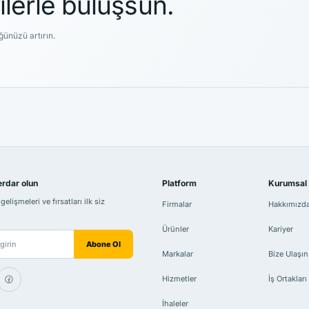
lerle buluşsun.
ğünüzü artırın.
rdar olun
Platform
Kurumsal
elişmeleri ve fırsatları ilk siz
Firmalar
Hakkımızd
Ürünler
Kariyer
niz
Abone Ol
Markalar
Bize Ulaşın
Hizmetler
İş Ortakları
İhaleler