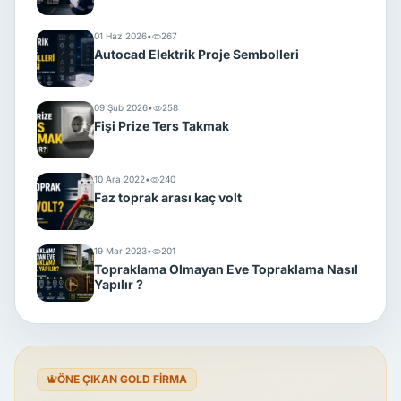
01 Haz 2026
•
267
Autocad Elektrik Proje Sembolleri
09 Şub 2026
•
258
Fişi Prize Ters Takmak
10 Ara 2022
•
240
Faz toprak arası kaç volt
19 Mar 2023
•
201
Topraklama Olmayan Eve Topraklama Nasıl
Yapılır ?
ÖNE ÇIKAN GOLD FİRMA