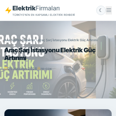
Elektrik
Firmaları
☾
TÜRKIYE'NIN EN KAPSAMLI ELEKTRIK REHBERI
Ana Sayfa
Haberler
Araç Şarj İstasyonu Elektrik Güç Artırımı
Araç Şarj İstasyonu Elektrik Güç
Artırımı
29 Haziran 2026
re-cox