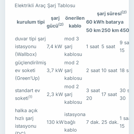
Elektrikli Araç Şarj Tablosu
(2)
şarj süresi
şarj
önerilen
kurulum tipi
60 kWh batarya
(2)
gücü
kablo
50 km
250 km
450 
duvar tipi şarj
mod 3
9 saat
istasyonu
7,4 kW
şarj
1 saat
5 saat
15
(Wallbox)
kablosu
güçlendirilmiş
mod 2
ev soketi
3,7 kW
şarj
2 saat
10 saat
18 saa
(Green’Up)
kablosu
mod 2
standart ev
3 saat
30 saa
2,3 kW
şarj
17 saat
(1)
soketi
20
30
kablosu
halka açık
istasyona
hızlı şarj
1 saat
130 kW
bağlı
7 dak.
25 dak.
istasyonu
15
kablo
(DC)