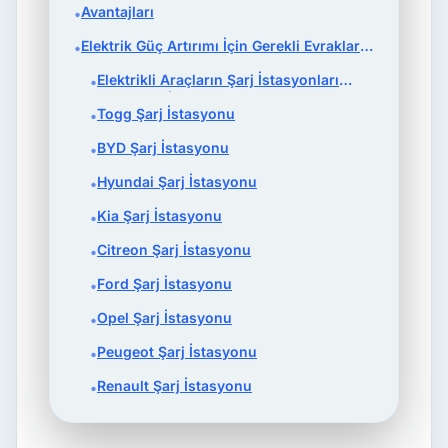
Avantajları
•
Elektrik Güç Artırımı İçin Gerekli Evraklar
•
Nelerdir?
Elektrikli Araçların Şarj İstasyonları
•
Tesla Şarj İstasyonu
Togg Şarj İstasyonu
•
BYD Şarj İstasyonu
•
Hyundai Şarj İstasyonu
•
Kia Şarj İstasyonu
•
Citreon Şarj İstasyonu
•
Ford Şarj İstasyonu
•
Opel Şarj İstasyonu
•
Peugeot Şarj İstasyonu
•
Renault Şarj İstasyonu
•