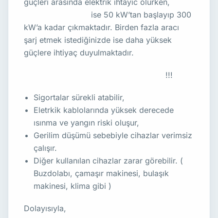
güçleri arasında elektrik ihtayıc olurken,
DC
hızlı şarj cihazları
ise 50 kW’tan başlayıp 300
kW’a kadar çıkmaktadır. Birden fazla aracı
şarj etmek istediğinizde ise daha yüksek
güçlere ihtiyaç duyulmaktadır.
Eğer elektrik güç arttırımı yapılmazsa
!!!
Sigortalar sürekli atabilir,
Eletrkik kablolarında yüksek derecede
ısınma ve yangın riski oluşur,
Gerilim düşümü sebebiyle cihazlar verimsiz
çalışır.
Diğer kullanılan cihazlar zarar görebilir. (
Buzdolabı, çamaşır makinesi, bulaşık
makinesi, klima gibi )
Dolayısıyla,
elektrik
güç artırımı başvurusu