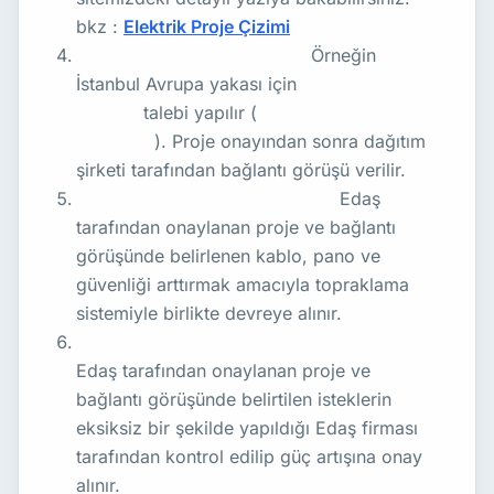
bkz :
Elektrik Proje Çizimi
Dağıtım Şirketi Başvurusu:
Örneğin
İstanbul Avrupa yakası için
BEDAŞ güç
artırımı
talebi yapılır (
Anadolu Yakası için
AYEDAŞ
). Proje onayından sonra dağıtım
şirketi tarafından bağlantı görüşü verilir.
Elektrik Tesisatı Güçlendirme:
Edaş
tarafından onaylanan proje ve bağlantı
görüşünde belirlenen kablo, pano ve
güvenliği arttırmak amacıyla topraklama
sistemiyle birlikte devreye alınır.
Muayene İşlemlerinin Tamamlanması:
Edaş tarafından onaylanan proje ve
bağlantı görüşünde belirtilen isteklerin
eksiksiz bir şekilde yapıldığı Edaş firması
tarafından kontrol edilip güç artışına onay
alınır.