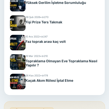
Yüksek Gerilim İşletme Sorumluluğu
09 Şub 2026
•
270
Fişi Prize Ters Takmak
10 Ara 2022
•
247
Faz toprak arası kaç volt
19 Mar 2023
•
210
Topraklama Olmayan Eve Topraklama Nasıl
Yapılır ?
26 Kas 2022
•
178
Kaçak Akım Rölesi İptal Etme